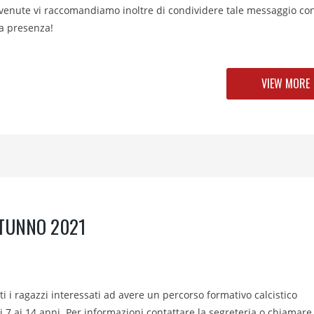
pervenute vi raccomandiamo inoltre di condividere tale messaggio co
ra presenza!
VIEW MORE
UTUNNO 2021
ti i ragazzi interessati ad avere un percorso formativo calcistico
dai 7 ai 14 anni. Per informazioni contattare la segreteria o chiamare