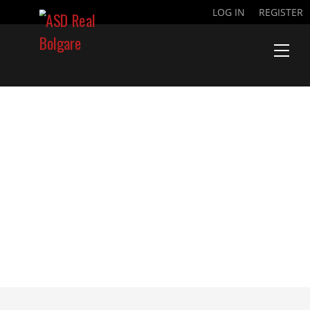
LOG IN
REGISTER
PRENOTAZIONE
PRIMI CALCI 7
– 8 ANNI
GIRONE C