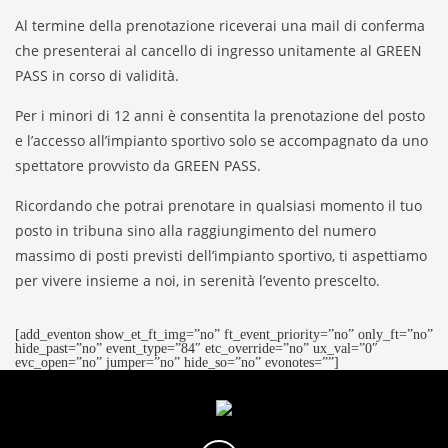
Al termine della prenotazione riceverai una mail di conferma
che presenterai al cancello di ingresso unitamente al GREEN
PASS in corso di validità.
Per i minori di 12 anni è consentita la prenotazione del posto
e l’accesso all’impianto sportivo solo se accompagnato da uno
spettatore provvisto da GREEN PASS.
Ricordando che potrai prenotare in qualsiasi momento il tuo
posto in tribuna sino alla raggiungimento del numero
massimo di posti previsti dell’impianto sportivo, ti aspettiamo
per vivere insieme a noi, in serenità l’evento prescelto.
[add_eventon show_et_ft_img=”no” ft_event_priority=”no” only_ft=”no”
hide_past=”no” event_type=”84″ etc_override=”no” ux_val=”0″
evc_open=”no” jumper=”no” hide_so=”no” evonotes=””]