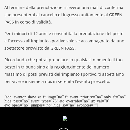
Al termine della prenotazione riceverai una mail di conferma
che presenterai al cancello di ingresso unitamente al GREEN
PASS in corso di validità.
Per i minori di 12 anni è consentita la prenotazione del posto
e l’accesso all’impianto sportivo solo se accompagnato da uno
spettatore provvisto da GREEN PASS.
Ricordando che potrai prenotare in qualsiasi momento il tuo
posto in tribuna sino alla raggiungimento del numero
massimo di posti previsti dell’impianto sportivo, ti aspettiamo
per vivere insieme a noi, in serenità l’evento prescelto.
[add_eventon show_et_ft_img=”no” ft_event_priority=”no” only_ft=”no”
hide_past=”no” event_type=”73″ etc_override=”no” ux_val=”0″
evc_open=”no” jumper=”no” hide_so=”no” evonotes=””]