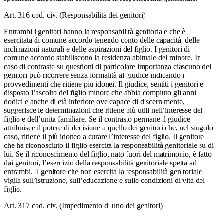
Art. 316 cod. civ. (Responsabilità dei genitori)
Entrambi i genitori hanno la responsabilità genitoriale che è
esercitata di comune accordo tenendo conto delle capacità, delle
inclinazioni naturali e delle aspirazioni del figlio. I genitori di
comune accordo stabiliscono la residenza abituale del minore. In
caso di contrasto su questioni di particolare importanza ciascuno dei
genitori può ricorrere senza formalità al giudice indicando i
provvedimenti che ritiene più idonei. Il giudice, sentiti i genitori e
disposto l’ascolto del figlio minore che abbia compiuto gli anni
dodici e anche di età inferiore ove capace di discernimento,
suggerisce le determinazioni che ritiene più utili nell’interesse del
figlio e dell’unità familiare. Se il contrasto permane il giudice
attribuisce il potere di decisione a quello dei genitori che, nel singolo
caso, ritiene il più idoneo a curare l’interesse del figlio. Il genitore
che ha riconosciuto il figlio esercita la responsabilità genitoriale su di
lui. Se il riconoscimento del figlio, nato fuori del matrimonio, è fatto
dai genitori, l’esercizio della responsabilità genitoriale spetta ad
entrambi. Il genitore che non esercita la responsabilità genitoriale
vigila sull’istruzione, sull’educazione e sulle condizioni di vita del
figlio.
Art. 317 cod. civ. (Impedimento di uno dei genitori)